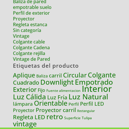
Baliza de pared
empotrable suelo
Perfil de exterior
Proyector
Regleta estanca
Sin categoría
Vintage
Colgante cable
Colgante Cadena
Colgante rejilla
Vintage de Pared
Etiquetas del producto
Colgante
Circular
Aplique
carril
Baliza
Empotrado
Downlight
Cuadrado
Interior
Exterior
Fijo
Fuente alimentacion
Luz Natural
Luz Cálida
Luz Fría
Orientable
lámpara
Perfil LED
Perfil
Proyector carril
Proyector
Rectangular
retro
Regleta LED
Tulipa
Superficie
vintage