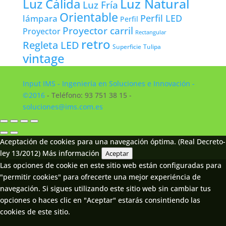
Luz Natural
Luz Cálida
Luz Fría
Orientable
lámpara
Perfil LED
Perfil
Proyector carril
Proyector
Rectangular
retro
Regleta LED
Tulipa
Superficie
vintage
Input IMS - Ingeniería en Soluciones e Innovación -
©2016
- Teléfono: 93 751 38 15 -
soluciones@ims.com.es
Aceptación de cookies para una navegación óptima. (Real Decreto-
ley 13/2012)
Más información
Aceptar
Las opciones de cookie en este sitio web están configuradas para
"permitir cookies" para ofrecerte una mejor experiéncia de
navegación. Si sigues utilizando este sitio web sin cambiar tus
opciones o haces clic en "Aceptar" estarás consintiendo las
cookies de este sitio.