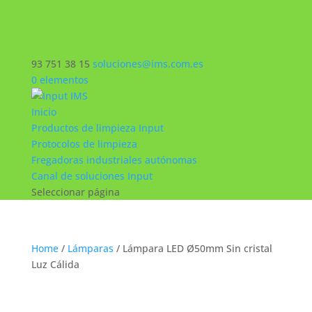
93 751 38 15
soluciones@ims.com.es
0 elementos
Inicio
Productos de limpieza Input
Protocolos de limpieza
Fregadoras industriales autónomas
Canal de soluciones Input
Seleccionar página
Home
/
Lámparas
/ Lámpara LED Ø50mm Sin cristal
Luz Cálida