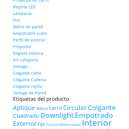
Proyector en carril
Regleta LED
Lámparas
Out
Baliza de pared
empotrable suelo
Perfil de exterior
Proyector
Regleta estanca
Sin categoría
Vintage
Colgante cable
Colgante Cadena
Colgante rejilla
Vintage de Pared
Etiquetas del producto
Colgante
Circular
Aplique
carril
Baliza
Empotrado
Downlight
Cuadrado
Interior
Exterior
Fijo
Fuente alimentacion