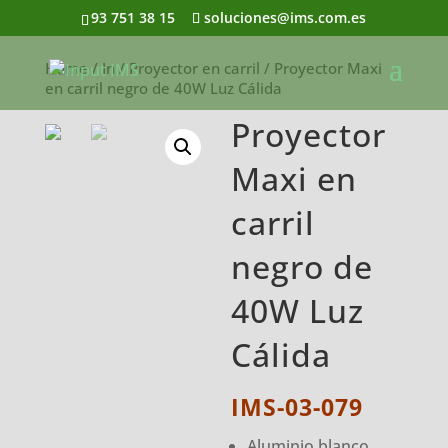
93 751 38 15
soluciones@ims.com.es
Home
/
In
/
Proyector en carril
/ Proyector Maxi
en carril negro de 40W Luz Cálida
Proyector
Maxi en
carril
negro de
40W Luz
Cálida
IMS-03-079
Aluminio blanco