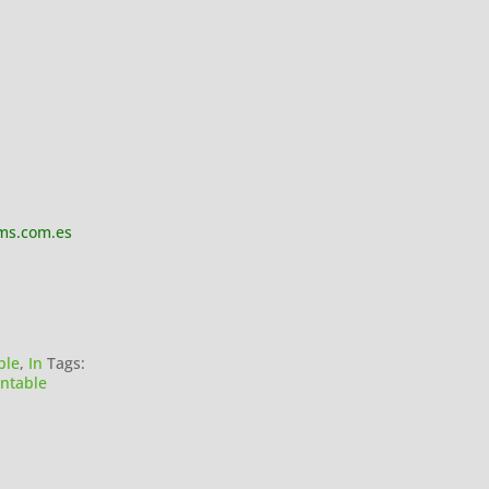
ms.com.es
ble
,
In
Tags:
ntable