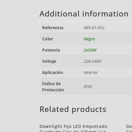
Additional information
Referencia
IMS-01-052
Color
Negro
Potencia
2x50W
Voltaje
220-240V
Aplicación
Interior
Índice de
IP20
Protección
Related products
Downlight Fijo LED Empotrado
Do
Cuadrado Gris de 225mm Luz
Ci