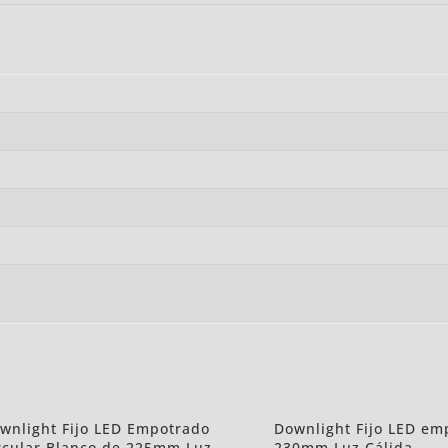
wnlight Fijo LED Empotrado
Downlight Fijo LED em
rcular Blanco de 225mm Luz
230mm Luz Cálida