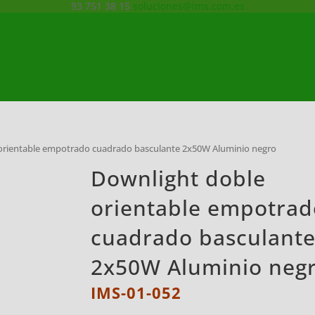
93 751 38 15
soluciones@ims.com.es
 orientable empotrado cuadrado basculante 2x50W Aluminio negro
Downlight doble
orientable empotrad
cuadrado basculant
2x50W Aluminio neg
IMS-01-052