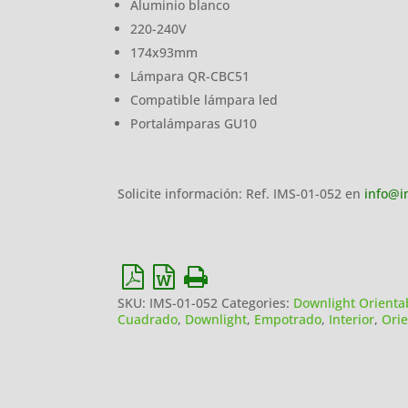
Aluminio blanco
220-240V
174x93mm
Lámpara QR-CBC51
Compatible lámpara led
Portalámparas GU10
Solicite información: Ref. IMS-01-052 en
info@i
SKU:
IMS-01-052
Categories:
Downlight Orienta
Cuadrado
,
Downlight
,
Empotrado
,
Interior
,
Orie