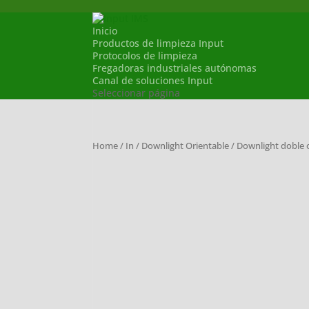
Inicio
Productos de limpieza Input
Protocolos de limpieza
Fregadoras industriales autónomas
Canal de soluciones Input
Seleccionar página
Home
/
In
/
Downlight Orientable
/ Downlight doble