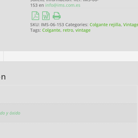
153 en
info@ims.com.es
SKU:
IMS-06-153
Categories:
Colgante rejilla
,
Vintag
Tags:
Colgante
,
retro
,
vintage
on
do y óxido