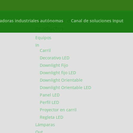
Categorías de los
adoras industriales autónomas
Canal de soluciones Input
productos
Equipos
In
Carril
Decorativo LED
Downlight Fijo
Downlight fijo LED
Downlight Orientable
Downlight Orientable LED
Panel LED
Perfil LED
Proyector en carril
Regleta LED
Lámparas
Out