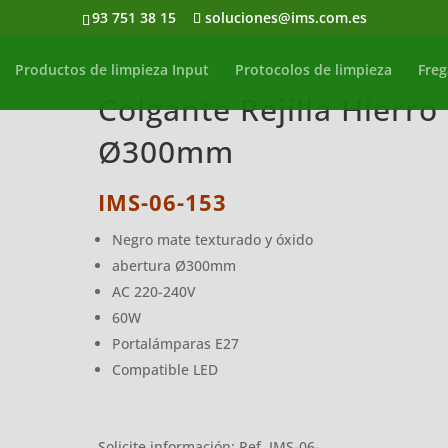
93 751 38 15
soluciones@ims.com.es
Hierro Ø300mm
Productos de limpieza Input
Protocolos de limpieza
Freg
Colgante Rejilla Hierro
Ø300mm
IMS-06-153
Negro mate texturado y óxido
abertura Ø300mm
AC 220-240V
60W
Portalámparas E27
Compatible LED
Solicite información: Ref. IMS-06-