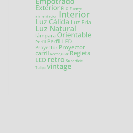
Empotrado
Exterior
Fijo
Fuente
Interior
alimentacion
Luz Cálida
Luz Fría
Luz Natural
Orientable
lámpara
Perfil LED
Perfil
Proyector
Proyector
carril
Regleta
Rectangular
retro
LED
Superficie
vintage
Tulipa