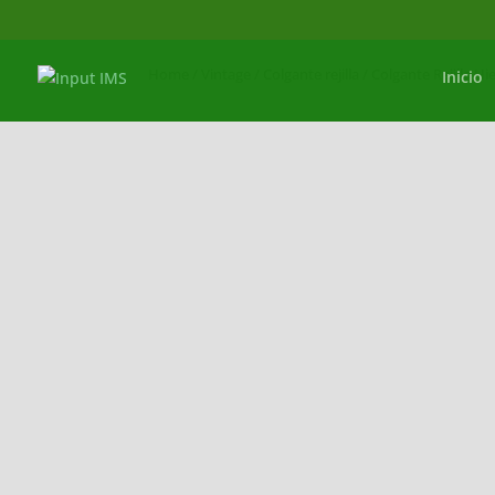
Home
/
Vintage
/
Colgante rejilla
/ Colgante Rejilla 
Inicio