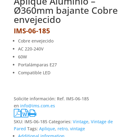
Aplique Aluminio –
Ø360mm bajante Cobre
envejecido
IMS-06-185
Cobre envejecido
AC 220-240V
60W
Portalámparas E27
Compatible LED
Solicite información: Ref. IMS-06-185
en
info@ims.com.es
SKU:
IMS-06-185
Categories:
Vintage
,
Vintage de
Pared
Tags:
Aplique
,
retro
,
vintage
Additional information