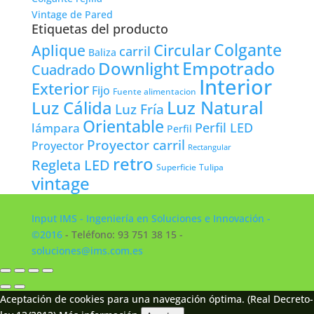
Vintage de Pared
Etiquetas del producto
Colgante
Circular
Aplique
carril
Baliza
Empotrado
Downlight
Cuadrado
Interior
Exterior
Fijo
Fuente alimentacion
Luz Natural
Luz Cálida
Luz Fría
Orientable
lámpara
Perfil LED
Perfil
Proyector carril
Proyector
Rectangular
retro
Regleta LED
Tulipa
Superficie
vintage
Input IMS - Ingeniería en Soluciones e Innovación -
©2016
- Teléfono: 93 751 38 15 -
soluciones@ims.com.es
Aceptación de cookies para una navegación óptima. (Real Decreto-