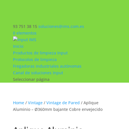
93 751 38 15
soluciones@ims.com.es
0 elementos
Inicio
Productos de limpieza Input
Protocolos de limpieza
Fregadoras industriales autónomas
Canal de soluciones Input
Seleccionar página
Home
/
Vintage
/
Vintage de Pared
/ Aplique
Aluminio – Ø360mm bajante Cobre envejecido