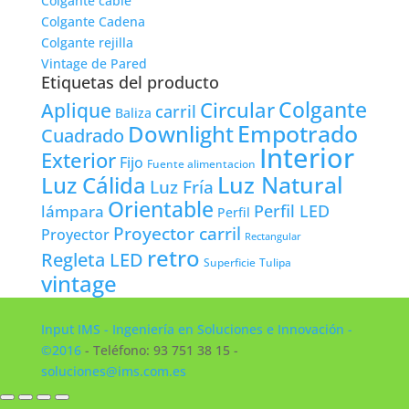
Colgante cable
Colgante Cadena
Colgante rejilla
Vintage de Pared
Etiquetas del producto
Colgante
Circular
Aplique
carril
Baliza
Empotrado
Downlight
Cuadrado
Interior
Exterior
Fijo
Fuente alimentacion
Luz Natural
Luz Cálida
Luz Fría
Orientable
lámpara
Perfil LED
Perfil
Proyector carril
Proyector
Rectangular
retro
Regleta LED
Tulipa
Superficie
vintage
Input IMS - Ingeniería en Soluciones e Innovación -
©2016
- Teléfono: 93 751 38 15 -
soluciones@ims.com.es