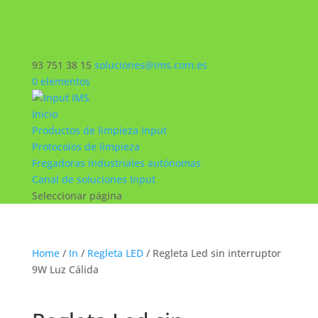
93 751 38 15
soluciones@ims.com.es
0 elementos
Inicio
Productos de limpieza Input
Protocolos de limpieza
Fregadoras industriales autónomas
Canal de soluciones Input
Seleccionar página
Home
/
In
/
Regleta LED
/ Regleta Led sin interruptor
9W Luz Cálida