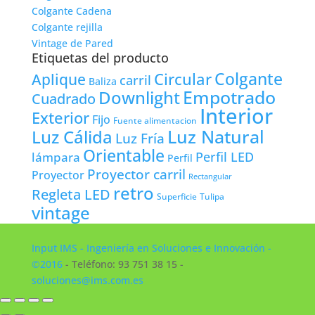
Colgante Cadena
Colgante rejilla
Vintage de Pared
Etiquetas del producto
Colgante
Circular
Aplique
carril
Baliza
Empotrado
Downlight
Cuadrado
Interior
Exterior
Fijo
Fuente alimentacion
Luz Natural
Luz Cálida
Luz Fría
Orientable
lámpara
Perfil LED
Perfil
Proyector carril
Proyector
Rectangular
retro
Regleta LED
Tulipa
Superficie
vintage
Input IMS - Ingeniería en Soluciones e Innovación -
©2016
- Teléfono: 93 751 38 15 -
soluciones@ims.com.es