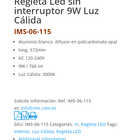
Regleta Led sin
interruptor 9W Luz
Cálida
IMS-06-115
Aluminio blanco, difusor en policarbonato opal
long. 572mm
AC 120-240V
9W / 760 lm
Luz Cálida: 3000K
Solicite información: Ref. IMS-06-115
en
info@ims.com.es
SKU:
IMS-06-115
Categories:
In
,
Regleta LED
Tags:
Interior
,
Luz Cálida
,
Regleta LED
Additional information