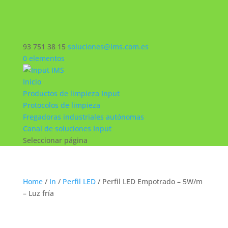
93 751 38 15
soluciones@ims.com.es
0 elementos
Inicio
Productos de limpieza Input
Protocolos de limpieza
Fregadoras industriales autónomas
Canal de soluciones Input
Seleccionar página
Home
/
In
/
Perfil LED
/ Perfil LED Empotrado – 5W/m
– Luz fría