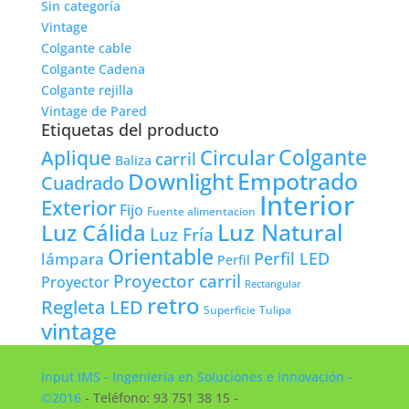
Sin categoría
Vintage
Colgante cable
Colgante Cadena
Colgante rejilla
Vintage de Pared
Etiquetas del producto
Colgante
Circular
Aplique
carril
Baliza
Empotrado
Downlight
Cuadrado
Interior
Exterior
Fijo
Fuente alimentacion
Luz Natural
Luz Cálida
Luz Fría
Orientable
lámpara
Perfil LED
Perfil
Proyector carril
Proyector
Rectangular
retro
Regleta LED
Tulipa
Superficie
vintage
Input IMS - Ingeniería en Soluciones e Innovación -
©2016
- Teléfono: 93 751 38 15 -