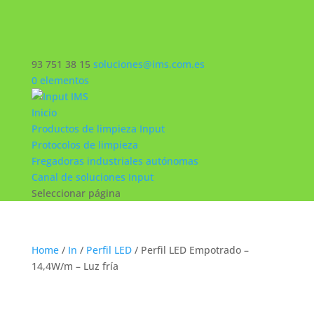
93 751 38 15
soluciones@ims.com.es
0 elementos
Inicio
Productos de limpieza Input
Protocolos de limpieza
Fregadoras industriales autónomas
Canal de soluciones Input
Seleccionar página
Home
/
In
/
Perfil LED
/ Perfil LED Empotrado –
14,4W/m – Luz fría