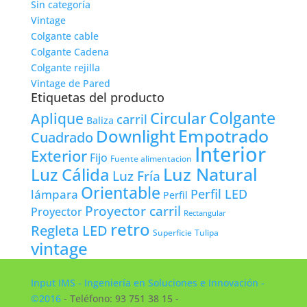
Sin categoría
Vintage
Colgante cable
Colgante Cadena
Colgante rejilla
Vintage de Pared
Etiquetas del producto
Colgante
Circular
Aplique
carril
Baliza
Empotrado
Downlight
Cuadrado
Interior
Exterior
Fijo
Fuente alimentacion
Luz Natural
Luz Cálida
Luz Fría
Orientable
lámpara
Perfil LED
Perfil
Proyector carril
Proyector
Rectangular
retro
Regleta LED
Tulipa
Superficie
vintage
Input IMS - Ingeniería en Soluciones e Innovación -
©2016
- Teléfono: 93 751 38 15 -