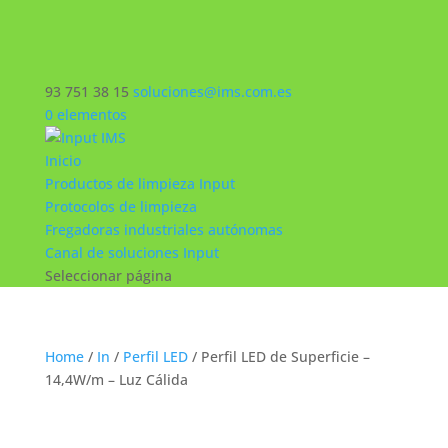
93 751 38 15
soluciones@ims.com.es
0 elementos
Inicio
Productos de limpieza Input
Protocolos de limpieza
Fregadoras industriales autónomas
Canal de soluciones Input
Seleccionar página
Home
/
In
/
Perfil LED
/ Perfil LED de Superficie –
14,4W/m – Luz Cálida