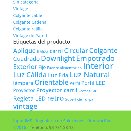
Sin categoría
Vintage
Colgante cable
Colgante Cadena
Colgante rejilla
Vintage de Pared
Etiquetas del producto
Colgante
Circular
Aplique
carril
Baliza
Empotrado
Downlight
Cuadrado
Interior
Exterior
Fijo
Fuente alimentacion
Luz Natural
Luz Cálida
Luz Fría
Orientable
lámpara
Perfil LED
Perfil
Proyector carril
Proyector
Rectangular
retro
Regleta LED
Tulipa
Superficie
vintage
Input IMS - Ingeniería en Soluciones e Innovación -
©2016
- Teléfono: 93 751 38 15 -