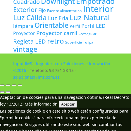
Empotrado
Downlight
Cuadrado
Interior
Exterior
Fijo
Fuente alimentacion
Luz Natural
Luz Cálida
Luz Fría
Orientable
lámpara
Perfil LED
Perfil
Proyector carril
Proyector
Rectangular
retro
Regleta LED
Tulipa
Superficie
vintage
Input IMS - Ingeniería en Soluciones e Innovación -
©2016
- Teléfono: 93 751 38 15 -
soluciones@ims.com.es
Aceptación de cookies para una navegación óptima. (Real Decreto-
ley 13/2012)
Más información
Aceptar
Las opciones de cookie en este sitio web están configuradas para
"permitir cookies" para ofrecerte una mejor experiéncia de
navegación. Si sigues utilizando este sitio web sin cambiar tus