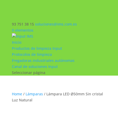
93 751 38 15
soluciones@ims.com.es
0 elementos
Inicio
Productos de limpieza Input
Protocolos de limpieza
Fregadoras industriales autónomas
Canal de soluciones Input
Seleccionar página
Home
/
Lámparas
/ Lámpara LED Ø50mm Sin cristal
Luz Natural