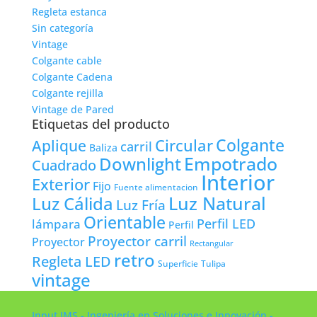
Regleta estanca
Sin categoría
Vintage
Colgante cable
Colgante Cadena
Colgante rejilla
Vintage de Pared
Etiquetas del producto
Colgante
Circular
Aplique
carril
Baliza
Empotrado
Downlight
Cuadrado
Interior
Exterior
Fijo
Fuente alimentacion
Luz Natural
Luz Cálida
Luz Fría
Orientable
lámpara
Perfil LED
Perfil
Proyector carril
Proyector
Rectangular
retro
Regleta LED
Tulipa
Superficie
vintage
Input IMS - Ingeniería en Soluciones e Innovación -