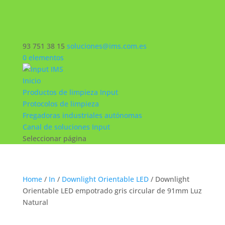
93 751 38 15
soluciones@ims.com.es
0 elementos
Inicio
Productos de limpieza Input
Protocolos de limpieza
Fregadoras industriales autónomas
Canal de soluciones Input
Seleccionar página
Home
/
In
/
Downlight Orientable LED
/ Downlight
Orientable LED empotrado gris circular de 91mm Luz
Natural