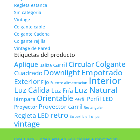
Regleta estanca
Sin categoría
Vintage
Colgante cable
Colgante Cadena
Colgante rejilla
Vintage de Pared
Etiquetas del producto
Colgante
Circular
Aplique
carril
Baliza
Empotrado
Downlight
Cuadrado
Interior
Exterior
Fijo
Fuente alimentacion
Luz Natural
Luz Cálida
Luz Fría
Orientable
lámpara
Perfil LED
Perfil
Proyector carril
Proyector
Rectangular
retro
Regleta LED
Tulipa
Superficie
vintage
Input IMS - Ingeniería en Soluciones e Innovación -