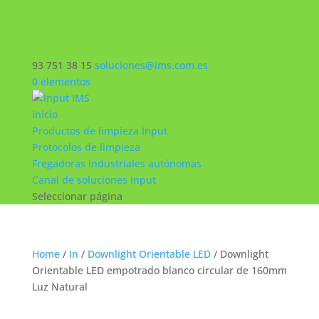
93 751 38 15
soluciones@ims.com.es
0 elementos
Inicio
Productos de limpieza Input
Protocolos de limpieza
Fregadoras industriales autónomas
Canal de soluciones Input
Seleccionar página
Home
/
In
/
Downlight Orientable LED
/ Downlight
Orientable LED empotrado blanco circular de 160mm
Luz Natural