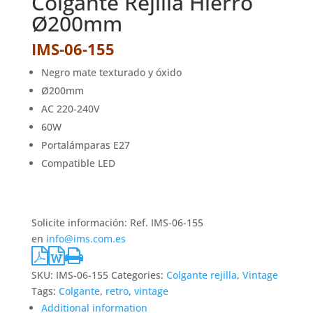
Colgante Rejilla Hierro
Ø200mm
IMS-06-155
Negro mate texturado y óxido
Ø200mm
AC 220-240V
60W
Portalámparas E27
Compatible LED
Solicite información: Ref. IMS-06-155
en
info@ims.com.es
SKU:
IMS-06-155
Categories:
Colgante rejilla
,
Vintage
Tags:
Colgante
,
retro
,
vintage
Additional information