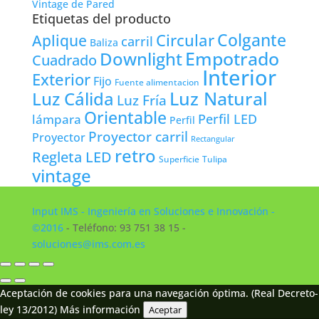
Vintage de Pared
Etiquetas del producto
Colgante
Circular
Aplique
carril
Baliza
Empotrado
Downlight
Cuadrado
Interior
Exterior
Fijo
Fuente alimentacion
Luz Natural
Luz Cálida
Luz Fría
Orientable
lámpara
Perfil LED
Perfil
Proyector carril
Proyector
Rectangular
retro
Regleta LED
Tulipa
Superficie
vintage
Input IMS - Ingeniería en Soluciones e Innovación -
©2016
- Teléfono: 93 751 38 15 -
soluciones@ims.com.es
Aceptación de cookies para una navegación óptima. (Real Decreto-
ley 13/2012)
Más información
Aceptar