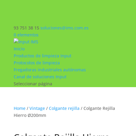
93 751 38 15
soluciones@ims.com.es
0 elementos
Inicio
Productos de limpieza Input
Protocolos de limpieza
Fregadoras industriales autónomas
Canal de soluciones Input
Seleccionar página
Home
/
Vintage
/
Colgante rejilla
/ Colgante Rejilla
Hierro Ø200mm