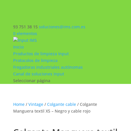
93 751 38 15
soluciones@ims.com.es
0 elementos
Inicio
Productos de limpieza Input
Protocolos de limpieza
Fregadoras industriales autónomas
Canal de soluciones Input
Seleccionar página
Home
/
Vintage
/
Colgante cable
/ Colgante
Manguera textil X5 – Negro y cable rojo