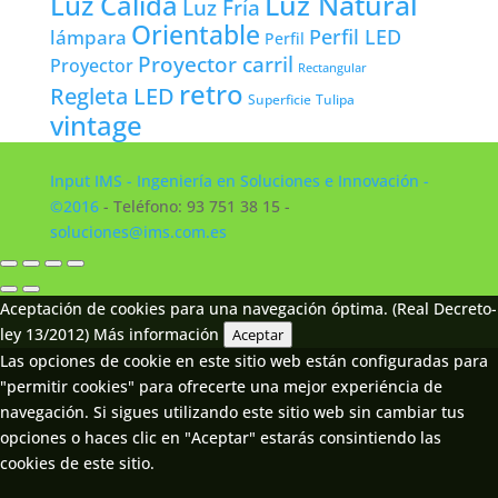
Luz Natural
Luz Cálida
Luz Fría
Orientable
lámpara
Perfil LED
Perfil
Proyector carril
Proyector
Rectangular
retro
Regleta LED
Tulipa
Superficie
vintage
Input IMS - Ingeniería en Soluciones e Innovación -
©2016
- Teléfono: 93 751 38 15 -
soluciones@ims.com.es
Aceptación de cookies para una navegación óptima. (Real Decreto-
ley 13/2012)
Más información
Aceptar
Las opciones de cookie en este sitio web están configuradas para
"permitir cookies" para ofrecerte una mejor experiéncia de
navegación. Si sigues utilizando este sitio web sin cambiar tus
opciones o haces clic en "Aceptar" estarás consintiendo las
cookies de este sitio.