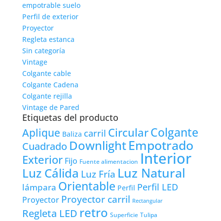
empotrable suelo
Perfil de exterior
Proyector
Regleta estanca
Sin categoría
Vintage
Colgante cable
Colgante Cadena
Colgante rejilla
Vintage de Pared
Etiquetas del producto
Colgante
Circular
Aplique
carril
Baliza
Empotrado
Downlight
Cuadrado
Interior
Exterior
Fijo
Fuente alimentacion
Luz Natural
Luz Cálida
Luz Fría
Orientable
lámpara
Perfil LED
Perfil
Proyector carril
Proyector
Rectangular
retro
Regleta LED
Tulipa
Superficie