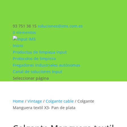
93 751 38 15
soluciones@ims.com.es
0 elementos
Inicio
Productos de limpieza Input
Protocolos de limpieza
Fregadoras industriales autónomas
Canal de soluciones Input
Seleccionar página
Home
/
Vintage
/
Colgante cable
/ Colgante
Manguera textil X3- Pan de plata