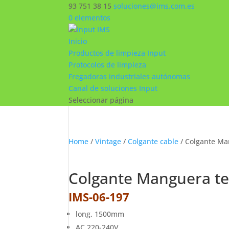
93 751 38 15
soluciones@ims.com.es
0 elementos
Inicio
Productos de limpieza Input
Protocolos de limpieza
Fregadoras industriales autónomas
Canal de soluciones Input
Seleccionar página
Home
/
Vintage
/
Colgante cable
/ Colgante Man
Colgante Manguera tex
IMS-06-197
long. 1500mm
AC 220-240V