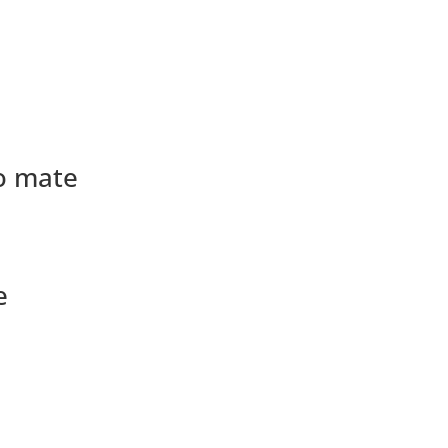
o mate
e