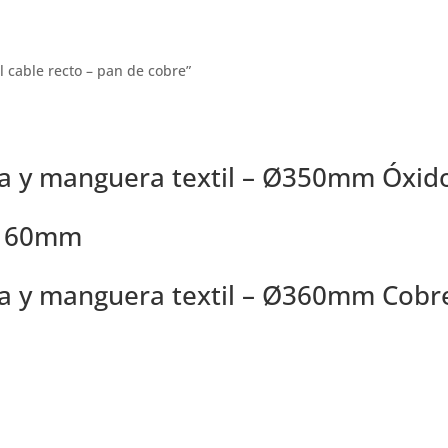
l cable recto – pan de cobre”
a y manguera textil – Ø350mm Óxid
 Ø160mm
a y manguera textil – Ø360mm Cobr