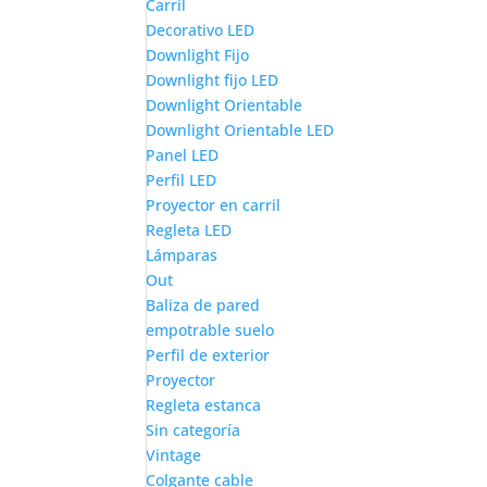
Carril
Decorativo LED
Downlight Fijo
Downlight fijo LED
Downlight Orientable
Downlight Orientable LED
Panel LED
Perfil LED
Proyector en carril
Regleta LED
Lámparas
Out
Baliza de pared
empotrable suelo
Perfil de exterior
Proyector
Regleta estanca
Sin categoría
Vintage
Colgante cable