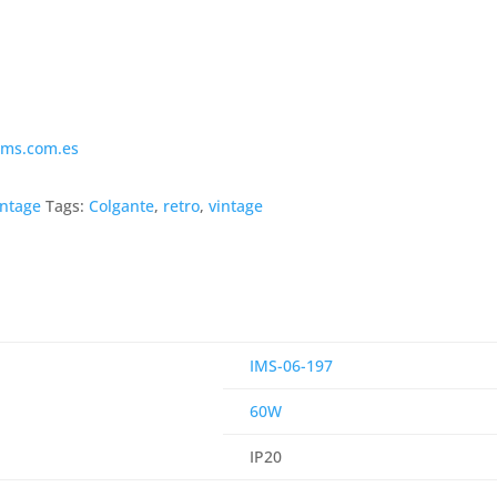
ims.com.es
intage
Tags:
Colgante
,
retro
,
vintage
IMS-06-197
60W
IP20