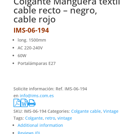
Colgante Manguera textil
cable recto – negro,
cable rojo
IMS-06-194
long. 1500mm
AC 220-240V
60W
Portalámparas E27
Solicite información: Ref. IMS-06-194
en
info@ims.com.es
SKU:
IMS-06-194
Categories:
Colgante cable
,
Vintage
Tags:
Colgante
,
retro
,
vintage
Additional information
Reviews (0)