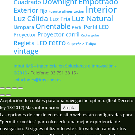
Empotrado
Downlight
Cuadrado
Interior
Exterior
Fijo
Fuente alimentacion
Luz Natural
Luz Cálida
Luz Fría
Orientable
lámpara
Perfil LED
Perfil
Proyector carril
Proyector
Rectangular
retro
Regleta LED
Tulipa
Superficie
vintage
Input IMS - Ingeniería en Soluciones e Innovación -
©2016
- Teléfono: 93 751 38 15 -
soluciones@ims.com.es
Aceptación de cookies para una navegación óptima. (Real Decreto-
ley 13/2012)
Más información
Aceptar
Las opciones de cookie en este sitio web están configuradas para
"permitir cookies" para ofrecerte una mejor experiéncia de
navegación. Si sigues utilizando este sitio web sin cambiar tus