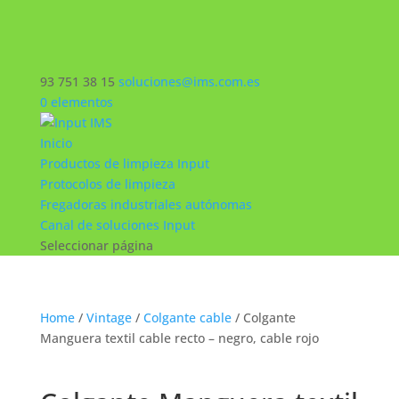
93 751 38 15
soluciones@ims.com.es
0 elementos
Inicio
Productos de limpieza Input
Protocolos de limpieza
Fregadoras industriales autónomas
Canal de soluciones Input
Seleccionar página
Home
/
Vintage
/
Colgante cable
/ Colgante
Manguera textil cable recto – negro, cable rojo