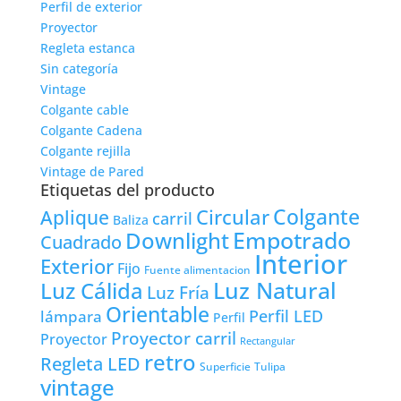
Perfil de exterior
Proyector
Regleta estanca
Sin categoría
Vintage
Colgante cable
Colgante Cadena
Colgante rejilla
Vintage de Pared
Etiquetas del producto
Colgante
Circular
Aplique
carril
Baliza
Empotrado
Downlight
Cuadrado
Interior
Exterior
Fijo
Fuente alimentacion
Luz Natural
Luz Cálida
Luz Fría
Orientable
lámpara
Perfil LED
Perfil
Proyector carril
Proyector
Rectangular
retro
Regleta LED
Tulipa
Superficie
vintage