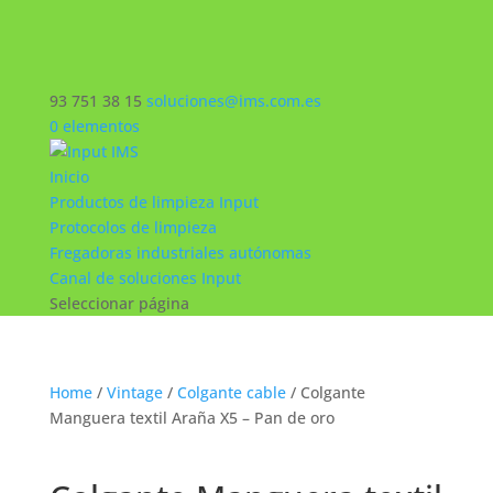
93 751 38 15
soluciones@ims.com.es
0 elementos
Inicio
Productos de limpieza Input
Protocolos de limpieza
Fregadoras industriales autónomas
Canal de soluciones Input
Seleccionar página
Home
/
Vintage
/
Colgante cable
/ Colgante
Manguera textil Araña X5 – Pan de oro