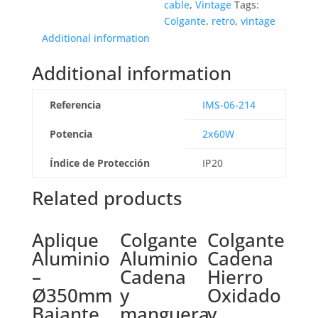
cable
,
Vintage
Tags:
Colgante
,
retro
,
vintage
Additional information
Additional information
Referencia
IMS-06-214
Potencia
2x60W
Índice de Protección
IP20
Related products
Aplique
Colgante
Colgante
Aluminio
Aluminio
Cadena
–
Cadena
Hierro
Ø350mm
y
Oxidado
Bajante
manguera
y