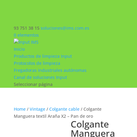
93 751 38 15
soluciones@ims.com.es
0 elementos
Inicio
Productos de limpieza Input
Protocolos de limpieza
Fregadoras industriales autónomas
Canal de soluciones Input
Seleccionar página
Home
/
Vintage
/
Colgante cable
/ Colgante
Manguera textil Araña X2 – Pan de oro
Colgante
Manguera