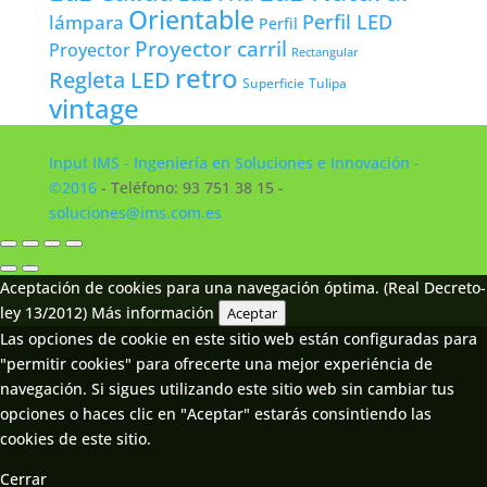
Orientable
lámpara
Perfil LED
Perfil
Proyector carril
Proyector
Rectangular
retro
Regleta LED
Tulipa
Superficie
vintage
Input IMS - Ingeniería en Soluciones e Innovación -
©2016
- Teléfono: 93 751 38 15 -
soluciones@ims.com.es
Aceptación de cookies para una navegación óptima. (Real Decreto-
ley 13/2012)
Más información
Aceptar
Las opciones de cookie en este sitio web están configuradas para
"permitir cookies" para ofrecerte una mejor experiéncia de
navegación. Si sigues utilizando este sitio web sin cambiar tus
opciones o haces clic en "Aceptar" estarás consintiendo las
cookies de este sitio.
Cerrar