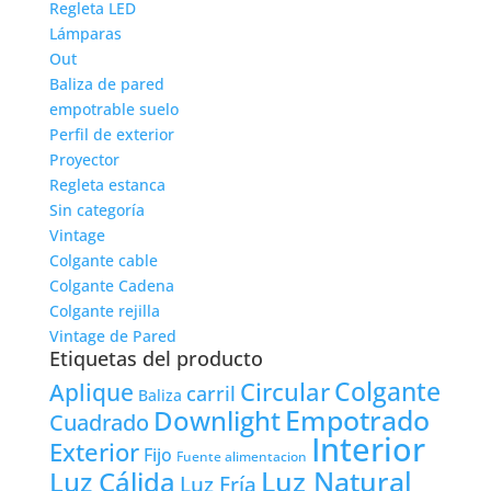
Regleta LED
Lámparas
Out
Baliza de pared
empotrable suelo
Perfil de exterior
Proyector
Regleta estanca
Sin categoría
Vintage
Colgante cable
Colgante Cadena
Colgante rejilla
Vintage de Pared
Etiquetas del producto
Colgante
Circular
Aplique
carril
Baliza
Empotrado
Downlight
Cuadrado
Interior
Exterior
Fijo
Fuente alimentacion
Luz Natural
Luz Cálida
Luz Fría