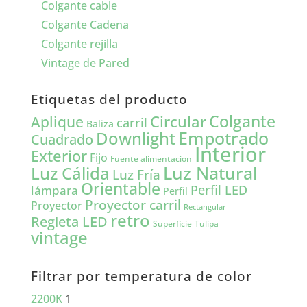
Colgante cable
Colgante Cadena
Colgante rejilla
Vintage de Pared
Etiquetas del producto
Colgante
Circular
Aplique
carril
Baliza
Empotrado
Downlight
Cuadrado
Interior
Exterior
Fijo
Fuente alimentacion
Luz Natural
Luz Cálida
Luz Fría
Orientable
lámpara
Perfil LED
Perfil
Proyector carril
Proyector
Rectangular
retro
Regleta LED
Tulipa
Superficie
vintage
Filtrar por temperatura de color
2200K
1