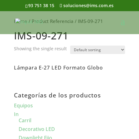
93 751 38 15
soluciones@ims.com.es
Home
/ Product Referencia / IMS-09-271
IMS-09-271
Showing the single result
Lámpara E-27 LED Formato Globo
Categorías de los productos
Equipos
In
Carril
Decorativo LED
Downlight Fijo