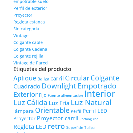
empotrable suelo
Perfil de exterior
Proyector
Regleta estanca
Sin categoría
Vintage
Colgante cable
Colgante Cadena
Colgante rejilla
Vintage de Pared
Etiquetas del producto
Colgante
Circular
Aplique
carril
Baliza
Empotrado
Downlight
Cuadrado
Interior
Exterior
Fijo
Fuente alimentacion
Luz Natural
Luz Cálida
Luz Fría
Orientable
lámpara
Perfil LED
Perfil
Proyector carril
Proyector
Rectangular
retro
Regleta LED
Tulipa
Superficie