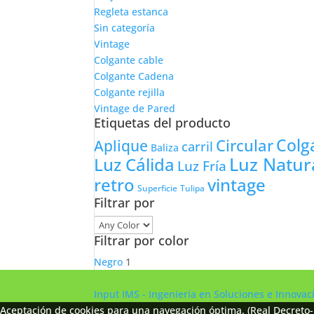
Regleta estanca
Sin categoría
Vintage
Colgante cable
Colgante Cadena
Colgante rejilla
Vintage de Pared
Etiquetas del producto
Colg
Circular
Aplique
carril
Baliza
Luz Natur
Luz Cálida
Luz Fría
retro
vintage
Tulipa
Superficie
Filtrar por
Filtrar por color
Negro
1
Input IMS - Ingeniería en Soluciones e Innova
Aceptación de cookies para una navegación óptima. (Real Decreto-