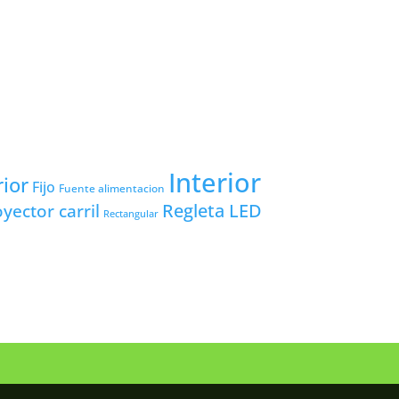
Interior
rior
Fijo
Fuente alimentacion
yector carril
Regleta LED
Rectangular