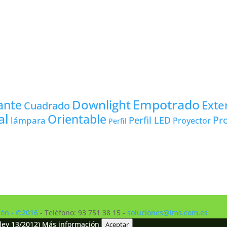
Empotrado
Downlight
ante
Exte
Cuadrado
al
Orientable
Pro
lámpara
Perfil LED
Proyector
Perfil
ción - ©2016
- Teléfono: 93 751 38 15 -
soluciones@ims.com.es
ley 13/2012)
Más información
Aceptar