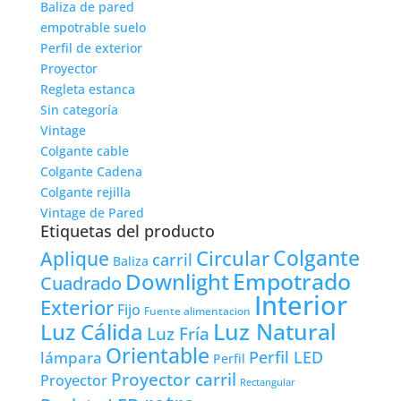
Baliza de pared
empotrable suelo
Perfil de exterior
Proyector
Regleta estanca
Sin categoría
Vintage
Colgante cable
Colgante Cadena
Colgante rejilla
Vintage de Pared
Etiquetas del producto
Colgante
Circular
Aplique
carril
Baliza
Empotrado
Downlight
Cuadrado
Interior
Exterior
Fijo
Fuente alimentacion
Luz Natural
Luz Cálida
Luz Fría
Orientable
lámpara
Perfil LED
Perfil
Proyector carril
Proyector
Rectangular