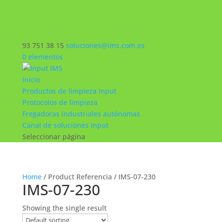
93 751 38 15
soluciones@ims.com.es
0 elementos
Inicio
Productos de limpieza Input
Protocolos de limpieza
Fregadoras industriales autónomas
Canal de soluciones Input
Seleccionar página
Home
/ Product Referencia / IMS-07-230
IMS-07-230
Showing the single result