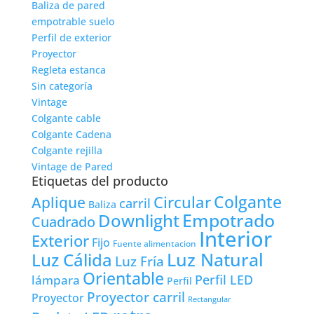
Baliza de pared
empotrable suelo
Perfil de exterior
Proyector
Regleta estanca
Sin categoría
Vintage
Colgante cable
Colgante Cadena
Colgante rejilla
Vintage de Pared
Etiquetas del producto
Colgante
Circular
Aplique
carril
Baliza
Empotrado
Downlight
Cuadrado
Interior
Exterior
Fijo
Fuente alimentacion
Luz Natural
Luz Cálida
Luz Fría
Orientable
lámpara
Perfil LED
Perfil
Proyector carril
Proyector
Rectangular