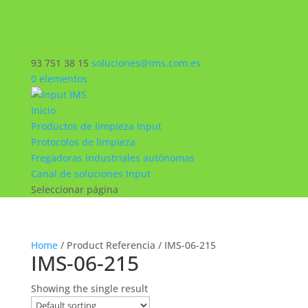
93 751 38 15
soluciones@ims.com.es
0 elementos
Inicio
Productos de limpieza Input
Protocolos de limpieza
Fregadoras industriales autónomas
Canal de soluciones Input
Seleccionar página
Home
/ Product Referencia / IMS-06-215
IMS-06-215
Showing the single result