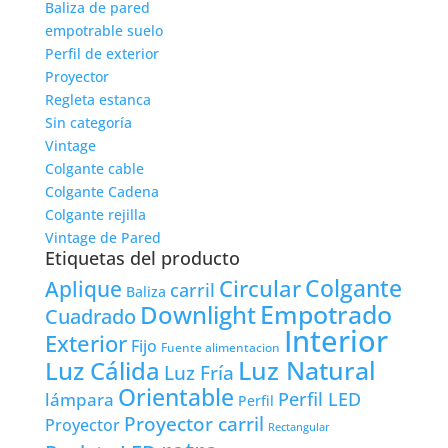
Baliza de pared
empotrable suelo
Perfil de exterior
Proyector
Regleta estanca
Sin categoría
Vintage
Colgante cable
Colgante Cadena
Colgante rejilla
Vintage de Pared
Etiquetas del producto
Colgante
Circular
Aplique
carril
Baliza
Empotrado
Downlight
Cuadrado
Interior
Exterior
Fijo
Fuente alimentacion
Luz Natural
Luz Cálida
Luz Fría
Orientable
lámpara
Perfil LED
Perfil
Proyector carril
Proyector
Rectangular