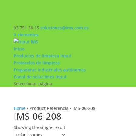
93 751 38 15
soluciones@ims.com.es
0 elementos
Inicio
Productos de limpieza Input
Protocolos de limpieza
Fregadoras industriales autónomas
Canal de soluciones Input
Seleccionar página
Home
/ Product Referencia / IMS-06-208
IMS-06-208
Showing the single result