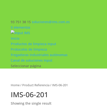
93 751 38 15
soluciones@ims.com.es
0 elementos
Inicio
Productos de limpieza Input
Protocolos de limpieza
Fregadoras industriales autónomas
Canal de soluciones Input
Seleccionar página
Home
/ Product Referencia / IMS-06-201
IMS-06-201
Showing the single result