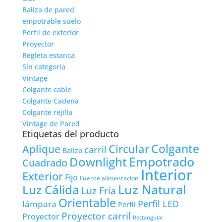
Baliza de pared
empotrable suelo
Perfil de exterior
Proyector
Regleta estanca
Sin categoría
Vintage
Colgante cable
Colgante Cadena
Colgante rejilla
Vintage de Pared
Etiquetas del producto
Colgante
Circular
Aplique
carril
Baliza
Empotrado
Downlight
Cuadrado
Interior
Exterior
Fijo
Fuente alimentacion
Luz Natural
Luz Cálida
Luz Fría
Orientable
lámpara
Perfil LED
Perfil
Proyector carril
Proyector
Rectangular