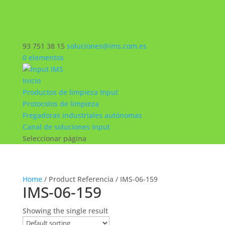
93 751 38 15
soluciones@ims.com.es
0 elementos
Inicio
Productos de limpieza Input
Protocolos de limpieza
Fregadoras industriales autónomas
Canal de soluciones Input
Seleccionar página
Home
/ Product Referencia / IMS-06-159
IMS-06-159
Showing the single result