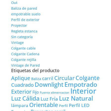
Out
Baliza de pared
empotrable suelo
Perfil de exterior
Proyector
Regleta estanca
Sin categoría
Vintage
Colgante cable
Colgante Cadena
Colgante rejilla
Vintage de Pared
Etiquetas del producto
Colgante
Circular
Aplique
carril
Baliza
Empotrado
Downlight
Cuadrado
Interior
Exterior
Fijo
Fuente alimentacion
Luz Natural
Luz Cálida
Luz Fría
Orientable
lámpara
Perfil LED
Perfil