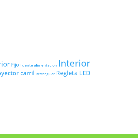
Interior
rior
Fijo
Fuente alimentacion
yector carril
Regleta LED
Rectangular