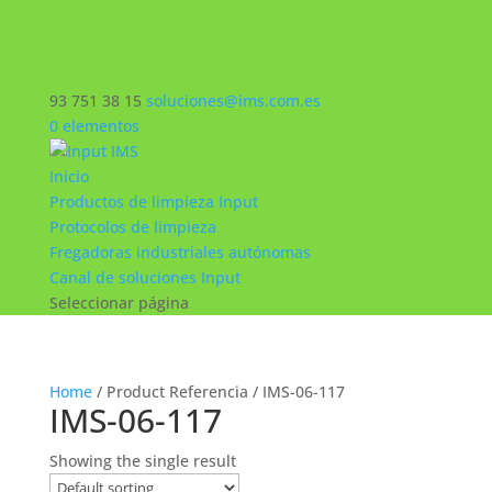
93 751 38 15
soluciones@ims.com.es
0 elementos
Inicio
Productos de limpieza Input
Protocolos de limpieza
Fregadoras industriales autónomas
Canal de soluciones Input
Seleccionar página
Home
/ Product Referencia / IMS-06-117
IMS-06-117
Showing the single result