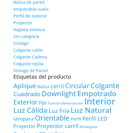
Baliza de pared
empotrable suelo
Perfil de exterior
Proyector
Regleta estanca
Sin categoría
Vintage
Colgante cable
Colgante Cadena
Colgante rejilla
Vintage de Pared
Etiquetas del producto
Colgante
Circular
Aplique
carril
Baliza
Empotrado
Downlight
Cuadrado
Interior
Exterior
Fijo
Fuente alimentacion
Luz Natural
Luz Cálida
Luz Fría
Orientable
lámpara
Perfil LED
Perfil
Proyector carril
Proyector
Rectangular