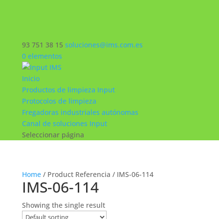
93 751 38 15
soluciones@ims.com.es
0 elementos
Inicio
Productos de limpieza Input
Protocolos de limpieza
Fregadoras industriales autónomas
Canal de soluciones Input
Seleccionar página
Home
/ Product Referencia / IMS-06-114
IMS-06-114
Showing the single result