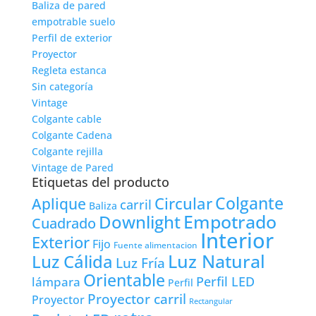
Baliza de pared
empotrable suelo
Perfil de exterior
Proyector
Regleta estanca
Sin categoría
Vintage
Colgante cable
Colgante Cadena
Colgante rejilla
Vintage de Pared
Etiquetas del producto
Colgante
Circular
Aplique
carril
Baliza
Empotrado
Downlight
Cuadrado
Interior
Exterior
Fijo
Fuente alimentacion
Luz Natural
Luz Cálida
Luz Fría
Orientable
lámpara
Perfil LED
Perfil
Proyector carril
Proyector
Rectangular