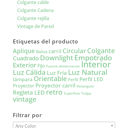
Colgante cable
Colgante Cadena
Colgante rejilla
Vintage de Pared
Etiquetas del producto
Colgante
Circular
Aplique
carril
Baliza
Empotrado
Downlight
Cuadrado
Interior
Exterior
Fijo
Fuente alimentacion
Luz Natural
Luz Cálida
Luz Fría
Orientable
lámpara
Perfil LED
Perfil
Proyector carril
Proyector
Rectangular
retro
Regleta LED
Tulipa
Superficie
vintage
Filtrar por
Any Color