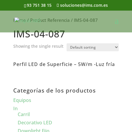
93 751 38 15
soluciones@ims.com.es
Home
/ Product Referencia / IMS-04-087
IMS-04-087
Showing the single result
Perfil LED de Superficie – 5W/m -Luz fría
Categorías de los productos
Equipos
In
Carril
Decorativo LED
Downlight Fijo