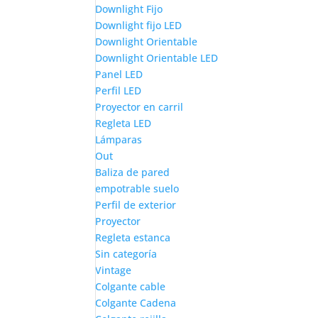
Downlight Fijo
Downlight fijo LED
Downlight Orientable
Downlight Orientable LED
Panel LED
Perfil LED
Proyector en carril
Regleta LED
Lámparas
Out
Baliza de pared
empotrable suelo
Perfil de exterior
Proyector
Regleta estanca
Sin categoría
Vintage
Colgante cable
Colgante Cadena