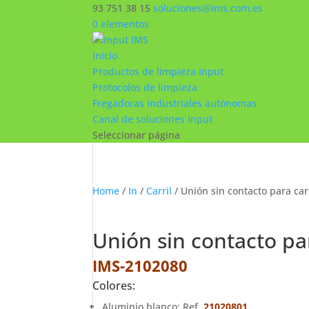
93 751 38 15
soluciones@ims.com.es
0 elementos
Inicio
Productos de limpieza Input
Protocolos de limpieza
Fregadoras industriales autónomas
Canal de soluciones Input
Seleccionar página
Home
/
In
/
Carril
/ Unión sin contacto para carr
Unión sin contacto para
IMS-2102080
Colores:
Aluminio blanco: Ref.
21020801