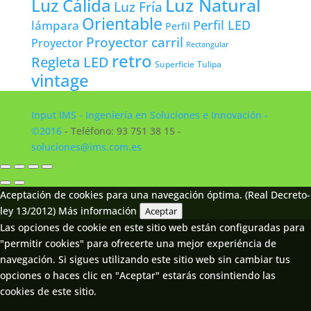
Luz Natural
Luz Cálida
Luz Fría
Orientable
lámpara
Perfil LED
Perfil
Proyector carril
Proyector
Rectangular
retro
Regleta LED
Tulipa
Superficie
vintage
Input IMS - Ingeniería en Soluciones e Innovación -
©2016
- Teléfono: 93 751 38 15 -
soluciones@ims.com.es
Aceptación de cookies para una navegación óptima. (Real Decreto-
ley 13/2012)
Más información
Aceptar
Las opciones de cookie en este sitio web están configuradas para
"permitir cookies" para ofrecerte una mejor experiéncia de
navegación. Si sigues utilizando este sitio web sin cambiar tus
opciones o haces clic en "Aceptar" estarás consintiendo las
cookies de este sitio.