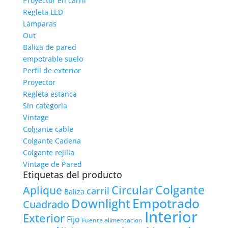
Proyector en carril
Regleta LED
Lámparas
Out
Baliza de pared
empotrable suelo
Perfil de exterior
Proyector
Regleta estanca
Sin categoría
Vintage
Colgante cable
Colgante Cadena
Colgante rejilla
Vintage de Pared
Etiquetas del producto
Colgante
Circular
Aplique
carril
Baliza
Empotrado
Downlight
Cuadrado
Interior
Exterior
Fijo
Fuente alimentacion