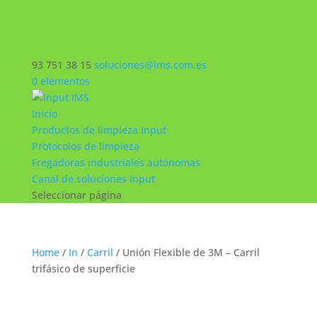
93 751 38 15
soluciones@ims.com.es
0 elementos
Inicio
Productos de limpieza Input
Protocolos de limpieza
Fregadoras industriales autónomas
Canal de soluciones Input
Seleccionar página
Home
/
In
/
Carril
/ Unión Flexible de 3M – Carril
trifásico de superficie