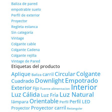
Baliza de pared
empotrable suelo
Perfil de exterior
Proyector
Regleta estanca
Sin categoría
Vintage
Colgante cable
Colgante Cadena
Colgante rejilla
Vintage de Pared
Etiquetas del producto
Colgante
Circular
Aplique
carril
Baliza
Empotrado
Downlight
Cuadrado
Interior
Exterior
Fijo
Fuente alimentacion
Luz Natural
Luz Cálida
Luz Fría
Orientable
lámpara
Perfil LED
Perfil
Proyector carril
Proyector
Rectangular