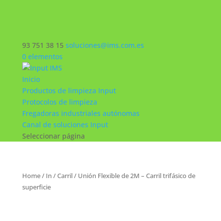
93 751 38 15
soluciones@ims.com.es
0 elementos
Inicio
Productos de limpieza Input
Protocolos de limpieza
Fregadoras industriales autónomas
Canal de soluciones Input
Seleccionar página
Home
/
In
/
Carril
/ Unión Flexible de 2M – Carril trifásico de
superficie