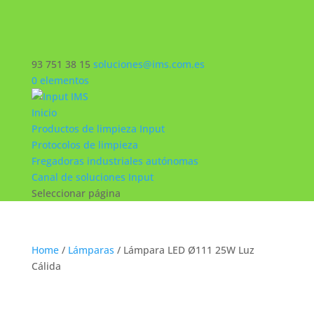
93 751 38 15
soluciones@ims.com.es
0 elementos
Inicio
Productos de limpieza Input
Protocolos de limpieza
Fregadoras industriales autónomas
Canal de soluciones Input
Seleccionar página
Home
/
Lámparas
/ Lámpara LED Ø111 25W Luz
Cálida