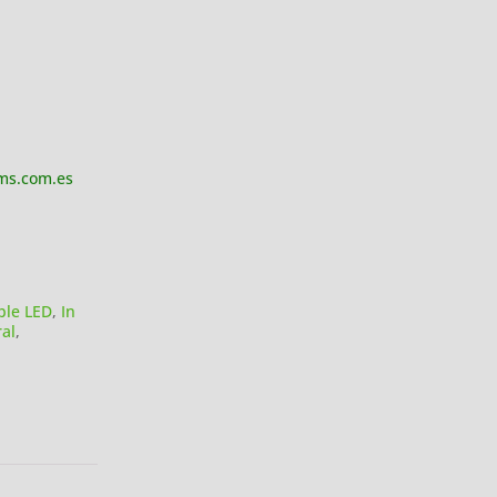
ms.com.es
ble LED
,
In
al
,