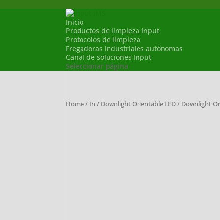
Inicio
Productos de limpieza Input
Protocolos de limpieza
Fregadoras industriales autónomas
Canal de soluciones Input
Seleccionar página
Home
/
In
/
Downlight Orientable LED
/ Downlight O