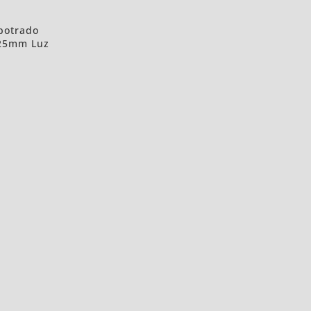
potrado
225mm Luz