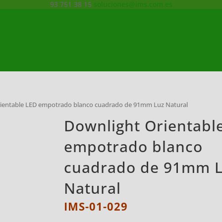
93 751 38 15
soluciones@ims.com.es
rientable LED empotrado blanco cuadrado de 91mm Luz Natural
Downlight Orientabl
empotrado blanco
cuadrado de 91mm 
Natural
IMS-01-029