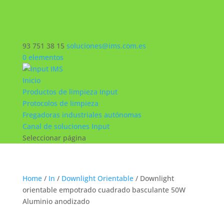
93 751 38 15
soluciones@ims.com.es
0 elementos
Inicio
Productos de limpieza Input
Protocolos de limpieza
Fregadoras industriales autónomas
Canal de soluciones Input
Seleccionar página
Home
/
In
/
Downlight Orientable
/ Downlight
orientable empotrado cuadrado basculante 50W
Aluminio anodizado