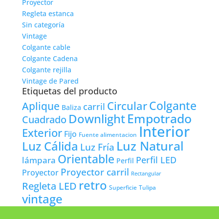
Proyector
Regleta estanca
Sin categoría
Vintage
Colgante cable
Colgante Cadena
Colgante rejilla
Vintage de Pared
Etiquetas del producto
Colgante
Circular
Aplique
carril
Baliza
Empotrado
Downlight
Cuadrado
Interior
Exterior
Fijo
Fuente alimentacion
Luz Natural
Luz Cálida
Luz Fría
Orientable
lámpara
Perfil LED
Perfil
Proyector carril
Proyector
Rectangular
retro
Regleta LED
Tulipa
Superficie
vintage