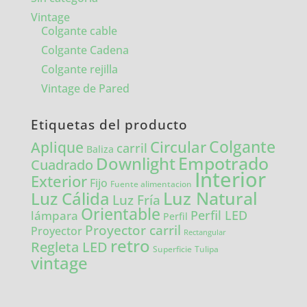
Vintage
Colgante cable
Colgante Cadena
Colgante rejilla
Vintage de Pared
Etiquetas del producto
Colgante
Circular
Aplique
carril
Baliza
Empotrado
Downlight
Cuadrado
Interior
Exterior
Fijo
Fuente alimentacion
Luz Natural
Luz Cálida
Luz Fría
Orientable
lámpara
Perfil LED
Perfil
Proyector carril
Proyector
Rectangular
retro
Regleta LED
Tulipa
Superficie
vintage