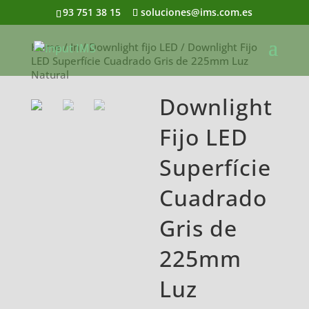
93 751 38 15
soluciones@ims.com.es
Home
/
In
/
Downlight fijo LED
/ Downlight Fijo
LED Superfície Cuadrado Gris de 225mm Luz
Natural
Downlight
Fijo LED
Superfície
Cuadrado
Gris de
225mm
Luz