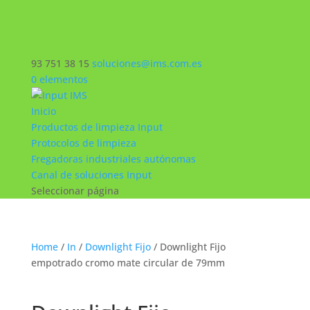
93 751 38 15
soluciones@ims.com.es
0 elementos
Inicio
Productos de limpieza Input
Protocolos de limpieza
Fregadoras industriales autónomas
Canal de soluciones Input
Seleccionar página
Home
/
In
/
Downlight Fijo
/ Downlight Fijo
empotrado cromo mate circular de 79mm