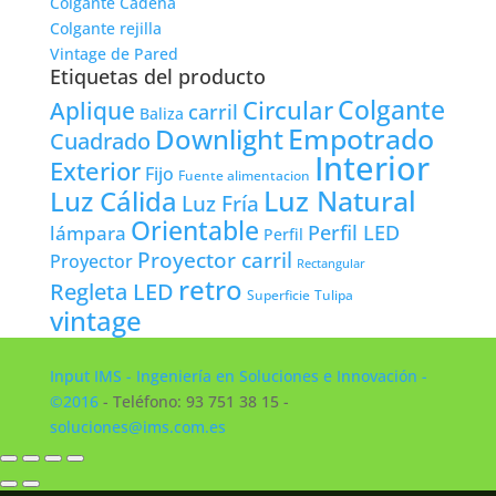
Colgante Cadena
Colgante rejilla
Vintage de Pared
Etiquetas del producto
Colgante
Circular
Aplique
carril
Baliza
Empotrado
Downlight
Cuadrado
Interior
Exterior
Fijo
Fuente alimentacion
Luz Natural
Luz Cálida
Luz Fría
Orientable
lámpara
Perfil LED
Perfil
Proyector carril
Proyector
Rectangular
retro
Regleta LED
Tulipa
Superficie
vintage
Input IMS - Ingeniería en Soluciones e Innovación -
©2016
- Teléfono: 93 751 38 15 -
soluciones@ims.com.es