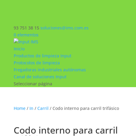
93 751 38 15
soluciones@ims.com.es
0 elementos
Inicio
Productos de limpieza Input
Protocolos de limpieza
Fregadoras industriales autónomas
Canal de soluciones Input
Seleccionar página
Home
/
In
/
Carril
/ Codo interno para carril trifásico
Codo interno para carril