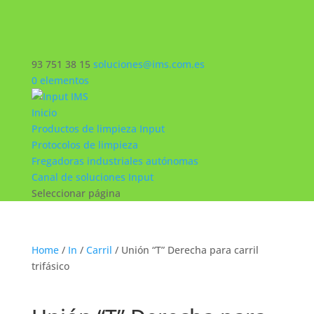
93 751 38 15
soluciones@ims.com.es
0 elementos
Inicio
Productos de limpieza Input
Protocolos de limpieza
Fregadoras industriales autónomas
Canal de soluciones Input
Seleccionar página
Home
/
In
/
Carril
/ Unión “T” Derecha para carril
trifásico