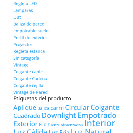
Regleta LED
Lámparas
Out
Baliza de pared
empotrable suelo
Perfil de exterior
Proyector
Regleta estanca
Sin categoría
Vintage
Colgante cable
Colgante Cadena
Colgante rejilla
Vintage de Pared
Etiquetas del producto
Colgante
Circular
Aplique
carril
Baliza
Empotrado
Downlight
Cuadrado
Interior
Exterior
Fijo
Fuente alimentacion
Luz Natural
Luz Cálida
Luz Fría