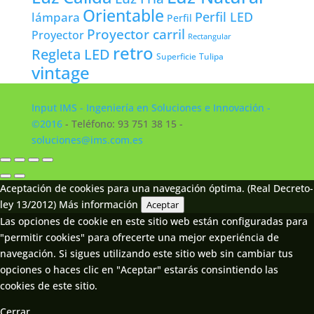
Orientable
lámpara
Perfil LED
Perfil
Proyector carril
Proyector
Rectangular
retro
Regleta LED
Tulipa
Superficie
vintage
Input IMS - Ingeniería en Soluciones e Innovación -
©2016
- Teléfono: 93 751 38 15 -
soluciones@ims.com.es
Aceptación de cookies para una navegación óptima. (Real Decreto-
ley 13/2012)
Más información
Aceptar
Las opciones de cookie en este sitio web están configuradas para
"permitir cookies" para ofrecerte una mejor experiéncia de
navegación. Si sigues utilizando este sitio web sin cambiar tus
opciones o haces clic en "Aceptar" estarás consintiendo las
cookies de este sitio.
Cerrar