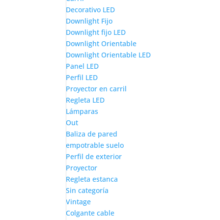
Decorativo LED
Downlight Fijo
Downlight fijo LED
Downlight Orientable
Downlight Orientable LED
Panel LED
Perfil LED
Proyector en carril
Regleta LED
Lámparas
Out
Baliza de pared
empotrable suelo
Perfil de exterior
Proyector
Regleta estanca
Sin categoría
Vintage
Colgante cable