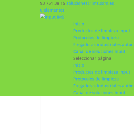
93 751 38 15
soluciones@ims.com.es
0 elementos
Inicio
Productos de limpieza Input
Protocolos de limpieza
Fregadoras industriales autó
Canal de soluciones Input
Seleccionar página
Inicio
Productos de limpieza Input
Protocolos de limpieza
Fregadoras industriales autó
Canal de soluciones Input