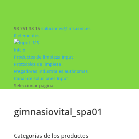
93 751 38 15
soluciones@ims.com.es
0 elementos
Inicio
Productos de limpieza Input
Protocolos de limpieza
Fregadoras industriales autónomas
Canal de soluciones Input
Seleccionar página
gimnasiovital_spa01
Categorías de los productos