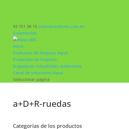
93 751 38 15
soluciones@ims.com.es
0 elementos
Inicio
Productos de limpieza Input
Protocolos de limpieza
Fregadoras industriales autónomas
Canal de soluciones Input
Seleccionar página
a+D+R-ruedas
Categorías de los productos