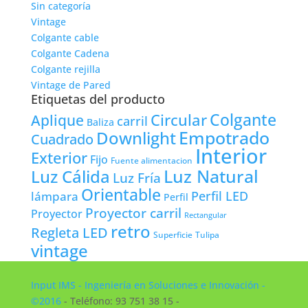
Sin categoría
Vintage
Colgante cable
Colgante Cadena
Colgante rejilla
Vintage de Pared
Etiquetas del producto
Colgante
Circular
Aplique
carril
Baliza
Empotrado
Downlight
Cuadrado
Interior
Exterior
Fijo
Fuente alimentacion
Luz Natural
Luz Cálida
Luz Fría
Orientable
lámpara
Perfil LED
Perfil
Proyector carril
Proyector
Rectangular
retro
Regleta LED
Tulipa
Superficie
vintage
Input IMS - Ingeniería en Soluciones e Innovación -
©2016
- Teléfono: 93 751 38 15 -