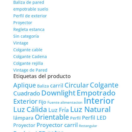
Baliza de pared
empotrable suelo
Perfil de exterior
Proyector
Regleta estanca
Sin categoría
Vintage
Colgante cable
Colgante Cadena
Colgante rejilla
Vintage de Pared
Etiquetas del producto
Colgante
Circular
Aplique
carril
Baliza
Empotrado
Downlight
Cuadrado
Interior
Exterior
Fijo
Fuente alimentacion
Luz Natural
Luz Cálida
Luz Fría
Orientable
lámpara
Perfil LED
Perfil
Proyector carril
Proyector
Rectangular