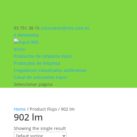
93 751 38 15
soluciones@ims.com.es
0 elementos
Inicio
Productos de limpieza Input
Protocolos de limpieza
Fregadoras industriales autónomas
Canal de soluciones Input
Seleccionar página
Home
/ Product Flujo / 902 lm
902 lm
Showing the single result