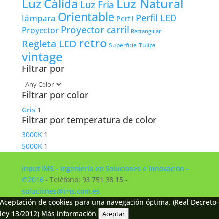
Luz Natural
Luz Cálida
Luz Fría
Orientable
lámpara
Perfil LED
Perfil
Proyector carril
Proyector
Rectangular
retro
Regleta LED
Tulipa
Superficie
vintage
Filtrar por
Filtrar por color
Gris
1
Filtrar por temperatura de color
3000K
1
5000K
1
Input IMS - Ingeniería en Soluciones e Innovación -
©2016
- Teléfono: 93 751 38 15 -
soluciones@ims.com.es
Aceptación de cookies para una navegación óptima. (Real Decreto-
ley 13/2012)
Más información
Aceptar