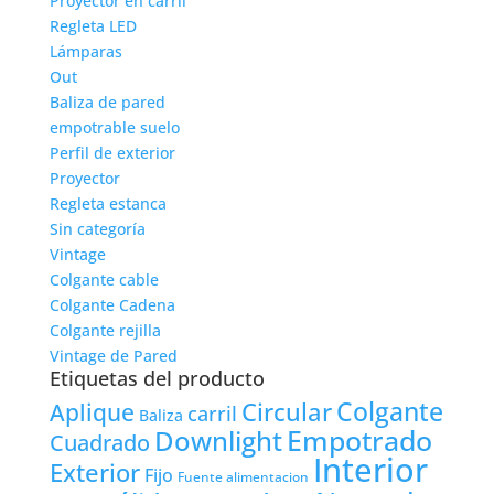
Proyector en carril
Regleta LED
Lámparas
Out
Baliza de pared
empotrable suelo
Perfil de exterior
Proyector
Regleta estanca
Sin categoría
Vintage
Colgante cable
Colgante Cadena
Colgante rejilla
Vintage de Pared
Etiquetas del producto
Colgante
Circular
Aplique
carril
Baliza
Empotrado
Downlight
Cuadrado
Interior
Exterior
Fijo
Fuente alimentacion