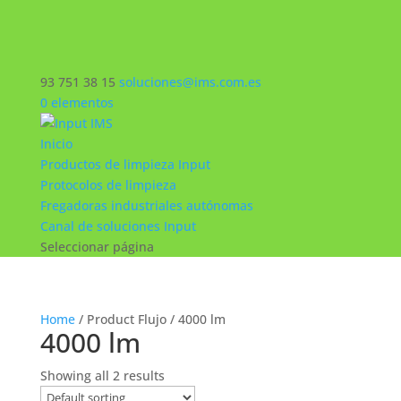
93 751 38 15
soluciones@ims.com.es
0 elementos
Inicio
Productos de limpieza Input
Protocolos de limpieza
Fregadoras industriales autónomas
Canal de soluciones Input
Seleccionar página
Home
/ Product Flujo / 4000 lm
4000 lm
Showing all 2 results