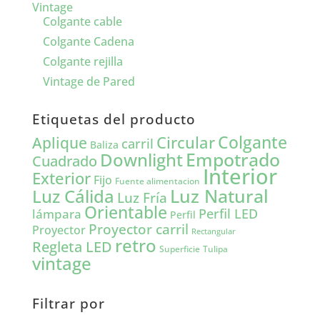
Vintage
Colgante cable
Colgante Cadena
Colgante rejilla
Vintage de Pared
Etiquetas del producto
Colgante
Circular
Aplique
carril
Baliza
Empotrado
Downlight
Cuadrado
Interior
Exterior
Fijo
Fuente alimentacion
Luz Natural
Luz Cálida
Luz Fría
Orientable
lámpara
Perfil LED
Perfil
Proyector carril
Proyector
Rectangular
retro
Regleta LED
Tulipa
Superficie
vintage
Filtrar por