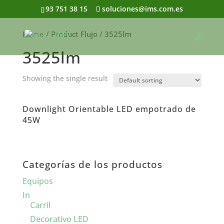
93 751 38 15
soluciones@ims.com.es
Home
/ Product Flujo / 3525lm
3525lm
Showing the single result
Downlight Orientable LED empotrado de
45W
Categorías de los productos
Equipos
In
Carril
Decorativo LED