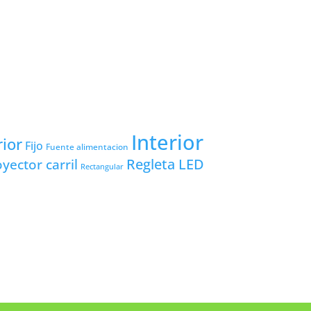
Interior
rior
Fijo
Fuente alimentacion
yector carril
Regleta LED
Rectangular